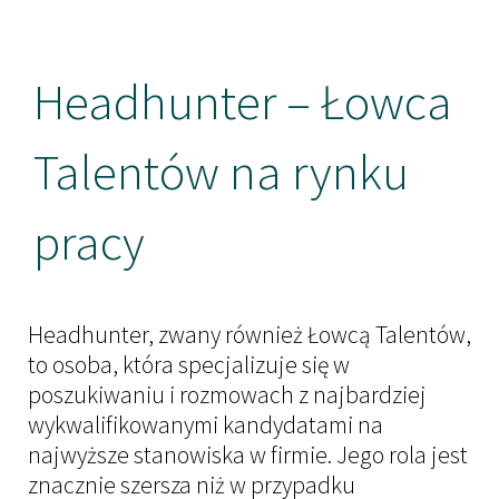
Kandydaci
Headhunter – Łowca
Usługi
Talentów na rynku
Executive Search
Managerial Recruitment
pracy
Interim Management
Ocena kompetencji kandydatów – assessme
Headhunter, zwany również Łowcą Talentów,
Market mapping
to osoba, która specjalizuje się w
poszukiwaniu i rozmowach z najbardziej
Insights
wykwalifikowanymi kandydatami na
Raporty
najwyższe stanowiska w firmie. Jego rola jest
znacznie szersza niż w przypadku
Strefa wiedzy