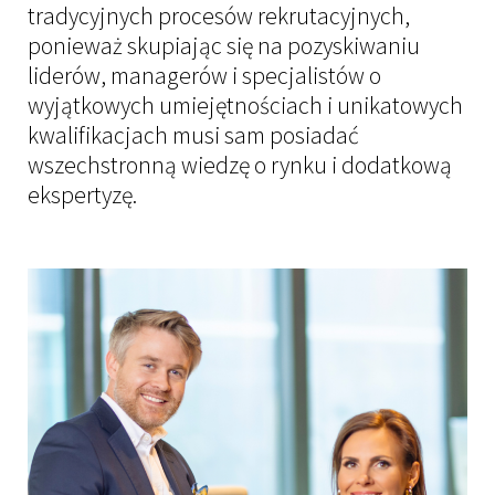
tradycyjnych procesów rekrutacyjnych,
ponieważ skupiając się na pozyskiwaniu
Case Studies
liderów, managerów i specjalistów o
wyjątkowych umiejętnościach i unikatowych
Aktualności
kwalifikacjach musi sam posiadać
wszechstronną wiedzę o rynku i dodatkową
Kontakt
ekspertyzę.
SAVED OFFERS
ZALOGUJ SIĘ
PRZEŚLIJ CV
LINKEDIN