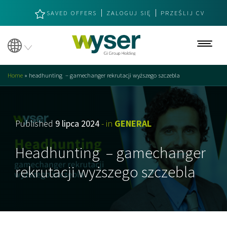
SAVED OFFERS
ZALOGUJ SIĘ
PRZEŚLIJ CV
Oferty pracy
Home
»
headhunting – gamechanger rekrutacji wyższego szczebla
O nas
O nas
Published
9 lipca 2024
- in
GENERAL
Nasze wartości
Headhunting – gamechanger
Specjalizacje
rekrutacji wyższego szczebla
Headhunting
Strategiczne kompetencje
Dołącz do nas