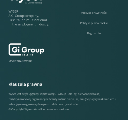
WYSER
Polityka prywatności
A Gi Group company,
First Italian multinational
Polityka plików cookie
in the employment industry.
Regulamin
MORE THAN WORK
Klauzula prawna
Wyser jest częścią grupy kapitałowej Gi Group Holding, pierwszej włoskiej
międzynarodowej organizacji w branży zatrudnienia, zajmującej się wyszukiwaniem i
selekcją managerów wyższego szczebla oraz dyrektorów.
© Copyright Wyser - Wszelkie prawa zastrzeżone.