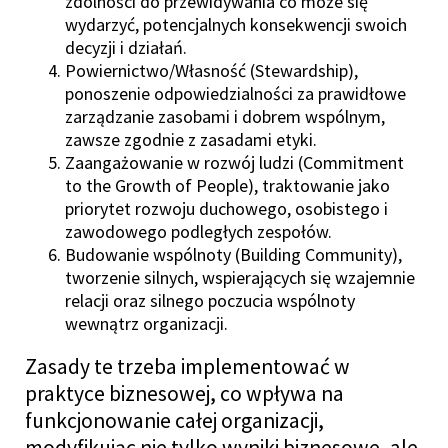
zdolności do przewidywania co może się
wydarzyć, potencjalnych konsekwencji swoich
decyzji i działań.
Powiernictwo/Własność (Stewardship),
ponoszenie odpowiedzialności za prawidłowe
zarządzanie zasobami i dobrem wspólnym,
zawsze zgodnie z zasadami etyki.
Zaangażowanie w rozwój ludzi (Commitment
to the Growth of People), traktowanie
jako
priorytet rozwoju duchowego, osobistego i
zawodowego podległych zespołów.
Budowanie wspólnoty (Building Community),
tworzenie silnych, wspierających się wzajemnie
relacji oraz silnego poczucia wspólnoty
wewnątrz organizacji.
Zasady te trzeba implementować w
praktyce biznesowej, co wpływa na
funkcjonowanie całej organizacji,
modyfikując nie tylko wyniki biznesowe, ale