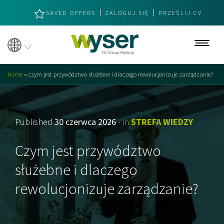
SAVED OFFERS
ZALOGUJ SIĘ
PRZEŚLIJ CV
Oferty pracy
Home
»
czym jest przywództwo służebne i dlaczego rewolucjonizuje zarządzanie?
O nas
O nas
Published
30 czerwca 2026
- in
STREFA WIEDZY
Nasze wartości
Czym jest przywództwo
Specjalizacje
służebne i dlaczego
Headhunting
rewolucjonizuje zarządzanie?
Strategiczne kompetencje
Dołącz do nas