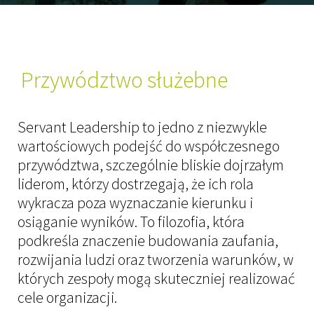
Kandydaci
Usługi
Przywództwo służebne
Executive Search
Servant Leadership to jedno z niezwykle
Managerial Recruitment
wartościowych podejść do współczesnego
Interim Management
przywództwa, szczególnie bliskie dojrzałym
liderom, którzy dostrzegają, że ich rola
Ocena kompetencji kandydatów – assessme
wykracza poza wyznaczanie kierunku i
Market mapping
osiąganie wyników. To filozofia, która
podkreśla znaczenie budowania zaufania,
Insights
rozwijania ludzi oraz tworzenia warunków, w
których zespoły mogą skuteczniej realizować
Raporty
cele organizacji.
Strefa wiedzy